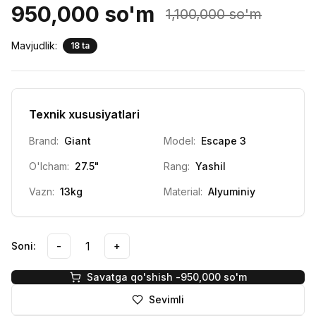
950,000
so'm
1,100,000
so'm
Mavjudlik:
18 ta
Texnik xususiyatlari
Brand:
Giant
Model:
Escape 3
O'lcham:
27.5"
Rang:
Yashil
Vazn:
13kg
Material:
Alyuminiy
1
Soni:
-
+
Savatga qo'shish -
950,000
so'm
Sevimli