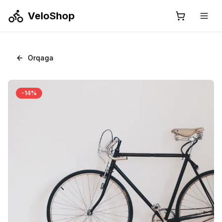
VeloShop
Orqaga
-
14
%